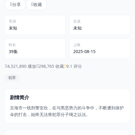
分享
收藏
登录 / 注册
导演
主演
未知
未知
时长
上映
39集
2025-08-15
4,521,890 播放
298,765 收藏
9.1 评分
犯罪
剧情简介
京海市一线刑警安欣，在与黑恶势力的斗争中，不断遭到保护
伞的打击，始终无法将犯罪分子绳之以法。