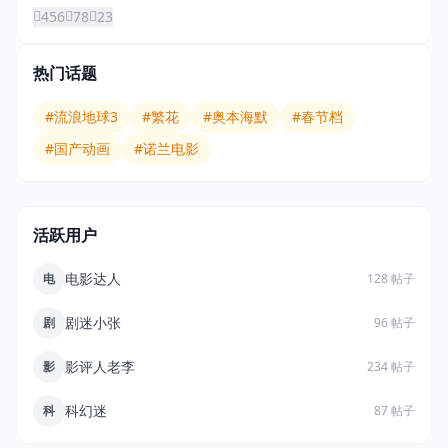
456
78
23
热门话题
#流浪地球3
#繁花
#奥本海默
#春节档
#国产动画
#诺兰电影
活跃用户
电影达人
电
128 帖子
剧迷小张
剧
96 帖子
影评人老李
影
234 帖子
科幻迷
科
87 帖子