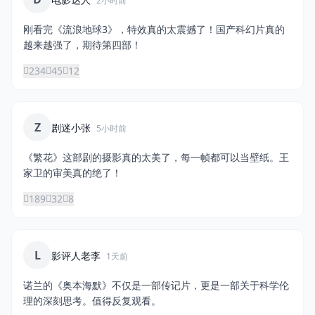
2小时前
刚看完《流浪地球3》，特效真的太震撼了！国产科幻片真的
登录 / 注册
越来越强了，期待第四部！
234
45
12
Z
剧迷小张
5小时前
《繁花》这部剧的摄影真的太美了，每一帧都可以当壁纸。王
家卫的审美真的绝了！
189
32
8
L
影评人老李
1天前
诺兰的《奥本海默》不仅是一部传记片，更是一部关于科学伦
理的深刻思考。值得反复观看。