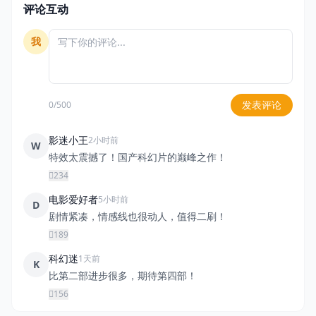
评论互动
我
发表评论
0/500
影迷小王
2小时前
W
特效太震撼了！国产科幻片的巅峰之作！
234
电影爱好者
5小时前
D
剧情紧凑，情感线也很动人，值得二刷！
189
科幻迷
1天前
K
比第二部进步很多，期待第四部！
156