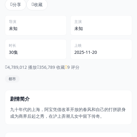
分享
收藏
登录 / 注册
导演
主演
未知
未知
时长
上映
30集
2025-11-20
4,789,012 播放
356,789 收藏
9 评分
都市
剧情简介
九十年代的上海，阿宝凭借改革开放的春风和自己的打拼跻身
成为商界后起之秀，在沪上弄潮儿女中留下传奇。